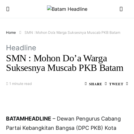
Home
SMN : Mohon Do’a Warga Suksesnya Muscab PKB Batam
Headline
SMN : Mohon Do’a Warga
Suksesnya Muscab PKB Batam
SHARE
TWEET
1 minute read
BATAMHEADLINE
– Dewan Pengurus Cabang
Partai Kebangkitan Bangsa (DPC PKB) Kota